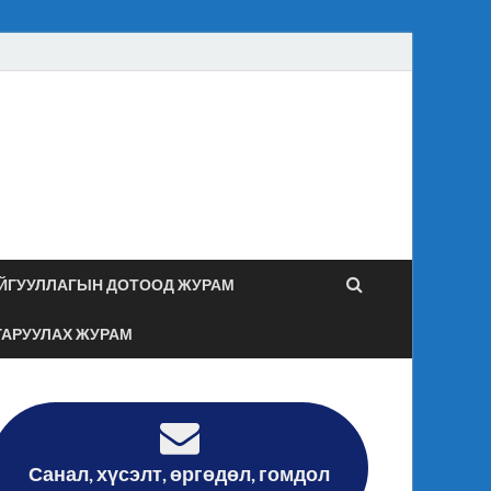
засаг даргын
гийн хяналт дотоод
ЙГУУЛЛАГЫН ДОТООД ЖУРАМ
ГАРУУЛАХ ЖУРАМ
Санал, хүсэлт, өргөдөл, гомдол