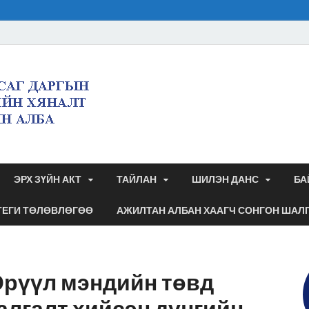
Булган аймгийн 
дэргэдэх санхүү
аудитын алба
ЭРХ ЗҮЙН АКТ
ТАЙЛАН
ШИЛЭН ДАНС
БА
ТЕГИ ТӨЛӨВЛӨГӨӨ
АЖИЛТАН АЛБАН ХААГЧ СОНГОН ШАЛ
Эрүүл мэндийн төвд
алгалт хийсэн дүнгийн