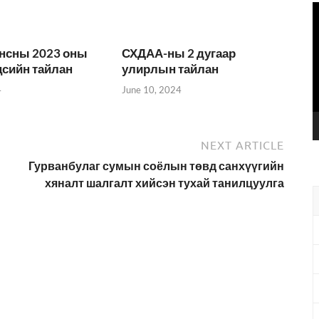
V
P
нсны 2023 оны
СХДАА-ны 2 дугаар
цсийн тайлан
улирлын тайлан
4
June 10, 2024
NEXT ARTICLE
,
Гурванбулаг сумын соёлын төвд санхүүгийн
хяналт шалгалт хийсэн тухай танилцуулга