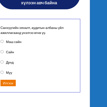
хүлээн авч байна
Санхүүгийн хяналт, аудитын албаны үйл
ажиллагаанд үнэлгээ өгнө үү.
Маш сайн
Сайн
Дунд
Муу
Илгээх