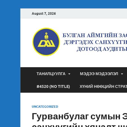
August 7, 2026
ТАНИЛЦУУЛГА
МЭДЭЭ МЭДЭЭЛЭЛ
#4520 (NO TITLE)
ХҮНИЙ НӨӨЦИЙН СТРА
UNCATEGORIZED
Гурванбулаг сумын 
санхүүгийн хяналт ш