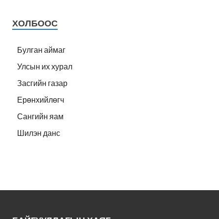
ХОЛБООС
Булган аймаг
Улсын их хурал
Засгийн газар
Ерөнхийлөгч
Сангийн яам
Шилэн данс