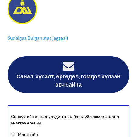
Sudalgaa Bulgan
utas jagsaalt
Санал, хүсэлт, өргөдөл, гомдол хүлээн
авч байна
Санхүүгийн хяналт, аудитын албаны үйл ажиллагаанд
үнэлгээ өгнө үү.
Маш сайн