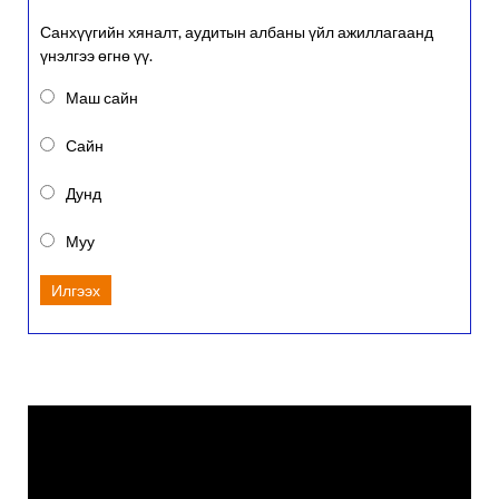
Санхүүгийн хяналт, аудитын албаны үйл ажиллагаанд
үнэлгээ өгнө үү.
Маш сайн
Сайн
Дунд
Муу
Илгээх
Video
Player