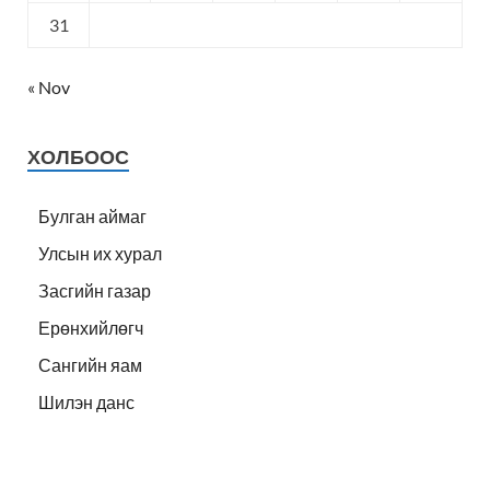
31
« Nov
ХОЛБООС
Булган аймаг
Улсын их хурал
Засгийн газар
Ерөнхийлөгч
Сангийн яам
Шилэн данс