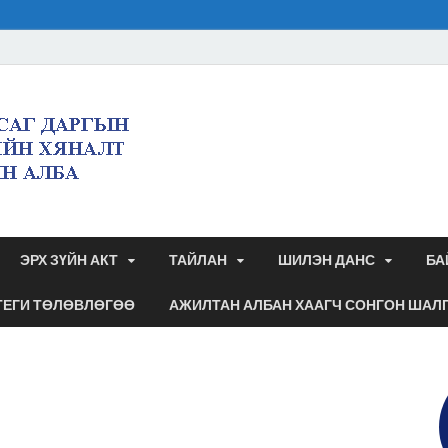
Булган аймгийн 
дэргэдэх санхүү
аудитын алба
ЭРХ ЗҮЙН АКТ
ТАЙЛАН
ШИЛЭН ДАНС
БА
ТЕГИ ТӨЛӨВЛӨГӨӨ
АЖИЛТАН АЛБАН ХААГЧ СОНГОН ШАЛ