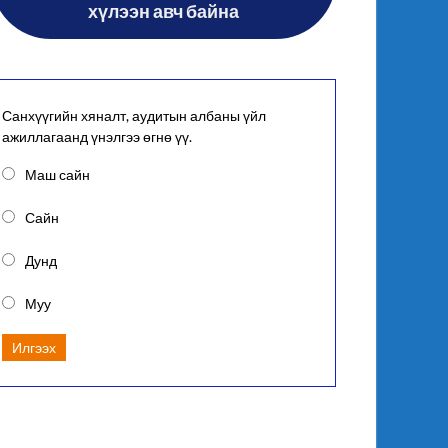
хүлээн авч байна
Санхүүгийн хяналт, аудитын албаны үйл
ажиллагаанд үнэлгээ өгнө үү.
Маш сайн
Сайн
Дунд
Муу
Илгээх