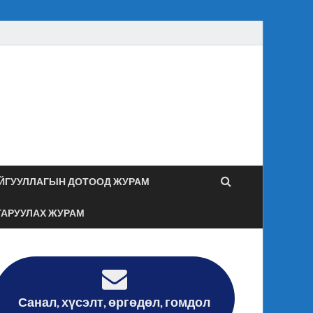
засаг даргын
гийн хяналт дотоод
ЙГУУЛЛАГЫН ДОТООД ЖУРАМ
ГАРУУЛАХ ЖУРАМ
Санал, хүсэлт, өргөдөл, гомдол