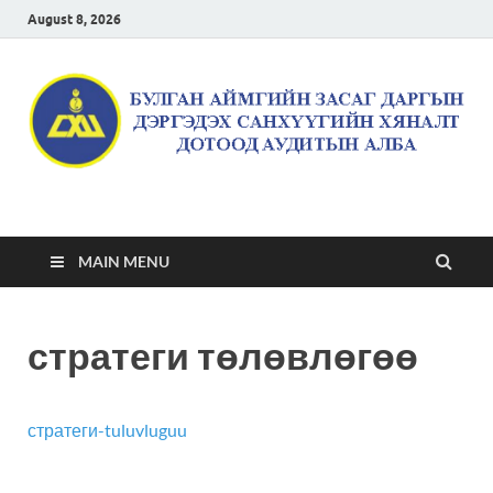
August 8, 2026
Булган аймгийн засаг
даргын дэргэдэх
MAIN MENU
санхүүгийн хяналт
стратеги төлөвлөгөө
дотоод аудитын алба
стратеги-tuluvluguu