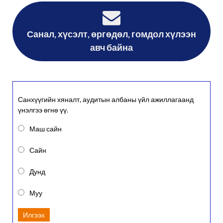
Санал, хүсэлт, өргөдөл, гомдол хүлээн
авч байна
Санхүүгийн хяналт, аудитын албаны үйл ажиллагаанд
үнэлгээ өгнө үү.
Маш сайн
Сайн
Дунд
Муу
Илгээх