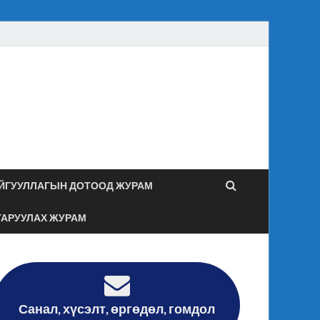
засаг даргын
гийн хяналт дотоод
ЙГУУЛЛАГЫН ДОТООД ЖУРАМ
ГАРУУЛАХ ЖУРАМ
Санал, хүсэлт, өргөдөл, гомдол