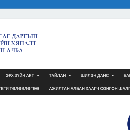
Булган аймгийн 
дэргэдэх санхүү
аудитын алба
ЭРХ ЗҮЙН АКТ
ТАЙЛАН
ШИЛЭН ДАНС
БА
ТЕГИ ТӨЛӨВЛӨГӨӨ
АЖИЛТАН АЛБАН ХААГЧ СОНГОН ШАЛ