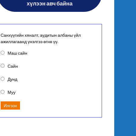
хүлээн авч байна
Санхүүгийн хяналт, аудитын албаны үйл
ажиллагаанд үнэлгээ өгнө үү.
Маш сайн
Сайн
Дунд
Муу
Илгээх