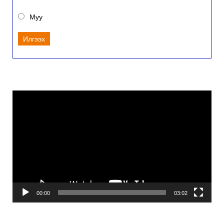
Муу
Илгээх
Video
Player
00:00
03:02