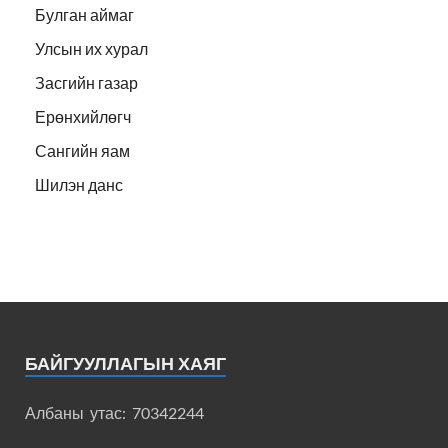
Булган аймаг
Улсын их хурал
Засгийн газар
Ерөнхийлөгч
Сангийн яам
Шилэн данс
БАЙГУУЛЛАГЫН ХАЯГ
Албаны утас: 70342244