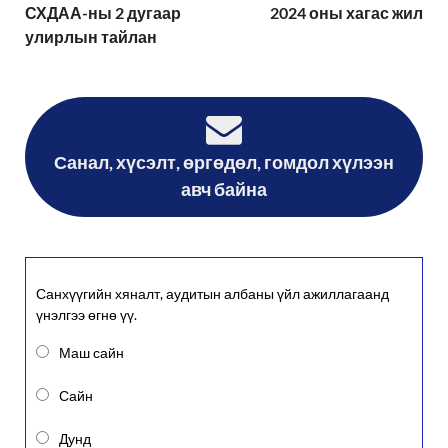
СХДАА-ны 2 дугаар
2024 оны хагас жил
улирлын тайлан
Санал, хүсэлт, өргөдөл, гомдол хүлээн
авч байна
Санхүүгийн хяналт, аудитын албаны үйл ажиллагаанд
үнэлгээ өгнө үү.
Маш сайн
Сайн
Дунд