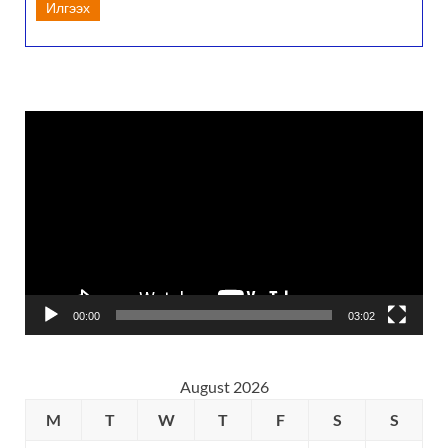
Илгээх
Video
Player
00:00
03:02
August 2026
M
T
W
T
F
S
S