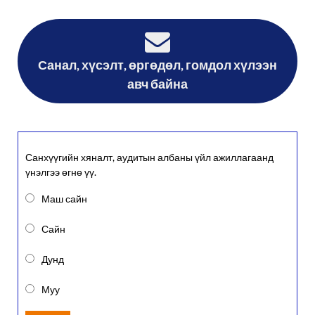
Санал, хүсэлт, өргөдөл, гомдол хүлээн
авч байна
Санхүүгийн хяналт, аудитын албаны үйл ажиллагаанд
үнэлгээ өгнө үү.
Маш сайн
Сайн
Дунд
Муу