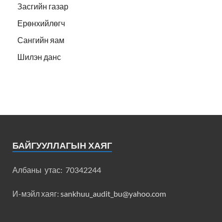
Засгийн газар
Ерөнхийлөгч
Сангийн яам
Шилэн данс
БАЙГУУЛЛАГЫН ХАЯГ
Албаны утас: 70342244
И-мэйл хаяг:
sankhuu_audit_bu@yahoo.com