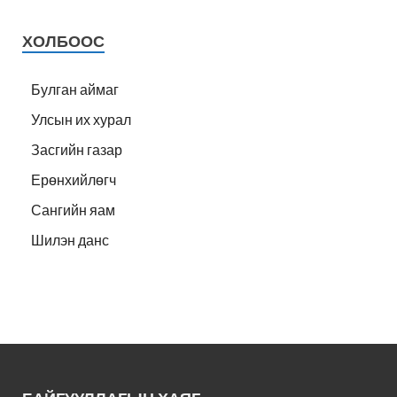
ХОЛБООС
Булган аймаг
Улсын их хурал
Засгийн газар
Ерөнхийлөгч
Сангийн яам
Шилэн данс