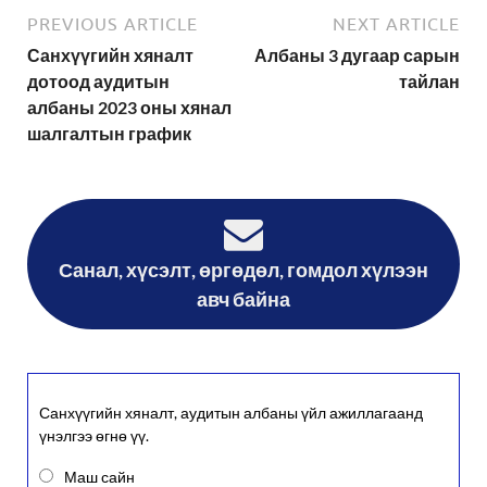
PREVIOUS ARTICLE
NEXT ARTICLE
Санхүүгийн хяналт
Албаны 3 дугаар сарын
дотоод аудитын
тайлан
албаны 2023 оны хянал
шалгалтын график
Санал, хүсэлт, өргөдөл, гомдол хүлээн
авч байна
Санхүүгийн хяналт, аудитын албаны үйл ажиллагаанд
үнэлгээ өгнө үү.
Маш сайн