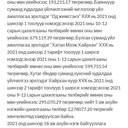
оны мөн үеийнхээс 193,215.17 төгрөгөөр, Баяннуур
суманд худалдаа үйлчилгээний чиглэлээр үйл
ажиллагаа эрхлэдэг “Од жимсгэнэ” ХХК нь 2021 онд
шинээр 1 тоолуур нэмэгдсэнээр 2021 оны 10-12
сарын цахилгааны төлбөрийг өмнөх оны мөн
үеийнхээс 679,119.39 төгрөгөөр, Булган суманд үйл
ажиллагаа эрхлэдэг “Хатан Мээж Хайрхан” ХХК нь
2021 онд шинээр 2 тарифт тоолуур 1 ширхэг
нэмэгдсэнээр 2021 оны 1-12 сарын цахилгааны
төлбөрийг өмнөх оны мөн үеийнхээс 599,755.54
төгрөгөөр, Хутаг-Өндөр суманд хүнсний худалдаа
үйлчилгээ эрхлэдэг Хайрхан нуур ХХК нь 2021 онд
шинээр 2 тарифт тоолуур 1 ширхэг нэмэгдсэнээр 2021
оны 9-12 сарын цахилгааны төлбөрийг өмнөх оны
мөн үеийнхээс 295,070.29 төгрөгөөр, нийт 5 аж ахуйн
нэгжийн цахилгааны төлбөр 3,278077.20 төгрөгийг
хөнгөлөлтөд хамруулсан байна.
2021 онд шинээр 18 аж ахуйн нэгж байгууллага