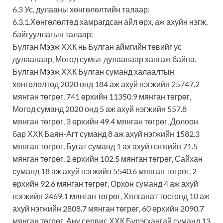
6.3 Ус, дулааны хөнгөлөлтийн талаар:
6.3.1.Хөнгөлөлтөд хамрагдсан айл өрх, аж ахуйн нэгж,
байгууллагын талаар:
Булган Мээж ХХК нь Булган аймгийн төвийг ус
дулаанаар, Могод сумыг дулаанаар хангаж байна.
Булган Мээж ХХК Булган суманд халаалтын
хөнгөлөлтөд 2020 онд 184 аж ахуй нэгжийн 25747.2
мянган төгрөг, 741 өрхийн 11350.9 мянган төгрөг,
Могод суманд 2020 онд 5 аж ахуй нэгжийн 557.8
мянган төгрөг, 3 өрхийн 49.4 мянган төгрөг, Долоон
бар ХХК Баян-Агт суманд 8 аж ахуй нэгжийн 1582.3
мянган төгрөг, Бугат суманд 1 ах ахуй нэгжийн 71.5
мянган төгрөг, 2 өрхийн 102.5 мянган төгрөг, Сайхан
суманд 18 аж ахуй нэгжийн 5540.6 мянган төгрөг, 2
өрхийн 92.6 мянган төгрөг, Орхон суманд 4 аж ахуй
нэгжийн 2469.1 мянган төгрөг, Хялганат тосгонд 10 аж
ахуй нэгжийн 2808.7 мянган төгрөг, 60 өрхийн 2090.7
мянган төгрөг, Ану сервис ХХК Бүрэгхангай суманд 13