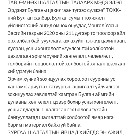
ТАВ. ӨМНӨХ ШАЛГАЛТЫН ТАЛААРХ МЭДЭЭЛЭЛ
Эрдэнэт Булганы цахилгаан түгээх сүлжээ” ТӨХК–
ний Булган салбар, Булган сумын тохижилт
үйлчилгээний ангид өмнөх онуудад Монгол Улсын
Засгийн газрын 2020 оны 211 дүгээр тогтоолоор айл
өрх албан байгуууллага, аж ахуйн нэгжид цахилгаан,
дулаан, усны хөнгөлөлт үзүүлсэнтэй холбоотой
цахилгаан эрчим хүчний хөнгөлөлт, чөлөөлөлт,
төлбөрийн тооцоололтой холбоотой хяналт шалгалт
хийгдээгүй байна.
Эрчим хүчний зохицуулах хороо, хот суурины ус
хангамж ариутгах татуургын ашиглалт үйлчилгээг
зохицуулах зөвлөлтэй хамтран Булган аймгийн
дулааны хөнгөлөлт, цэвэр бохир усны хөнгөлөлт,
усны алдагдлыг шалгасан гэх боловч тухайн
байгууллагад шалгалттай холбоотой ямар нэгэ
баримт материал байхгүй байна.
ЗУРГАА. ШАЛГАЛТЫН ЯВЦАД ХИЙГДСЭН АЖИЛ,