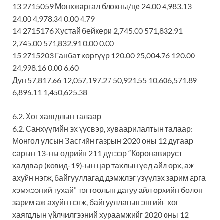
13 2715059 Мөнхжаргал блокны/це 24.00 4,983.13
24.00 4,978.34 0.00 4.79
14 2715176 Хустай бейкери 2,745.00 571,832.91
2,745.00 571,832.91 0.00 0.00
15 2715203 Ганбат хөргүүр 120.00 25,004.76 120.00
24,998.16 0.00 6.60
Дүн 57,817.66 12,057,197.27 50,921.55 10,606,571.89
6,896.11 1,450,625.38
6.2. Хог хаягдлын талаар
6.2. Санхүүгийн эх үүсвэр, хуваарилалтын талаар:
Монгол улсын Засгийн газрын 2020 оны 12 дугаар
сарын 13-ны өдрийн 211 дүгээр “Коронавируст
халдвар (ковид-19)-ын цар тахлын үед айл өрх, аж
ахуйн нэгж, байгууллагад дэмжлэг үзүүлэх зарим арга
хэмжээний тухай” тогтоолын дагуу айл өрхийн болон
зарим аж ахуйн нэгж, байгууллагын энгийн хог
хаягдлын үйлчилгээний хураамжийг 2020 оны 12