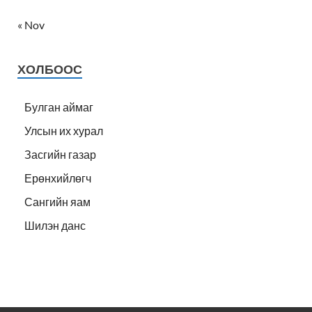
« Nov
ХОЛБООС
Булган аймаг
Улсын их хурал
Засгийн газар
Ерөнхийлөгч
Сангийн яам
Шилэн данс