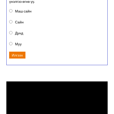
үнэлгээ өгнө үү.
Маш сайн
Сайн
Дунд
Муу
Илгээх
Video
Player