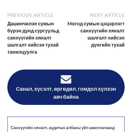
PREVIOUS ARTICLE
NEXT ARTICLE
Дашинчилэн сумын
Mогод сумын цэцэрлэгт
бүрэн дунд сургуульд
санхүүгийн хяналт
санхүүгийн хяналт
шалгалт хийсэн
шалгалт хийсэн тухай
дүнгийн тухай
танилцуулга
Санал, хүсэлт, өргөдөл, гомдол хүлээн
авч байна
Санхүүгийн хяналт, аудитын албаны үйл ажиллагаанд