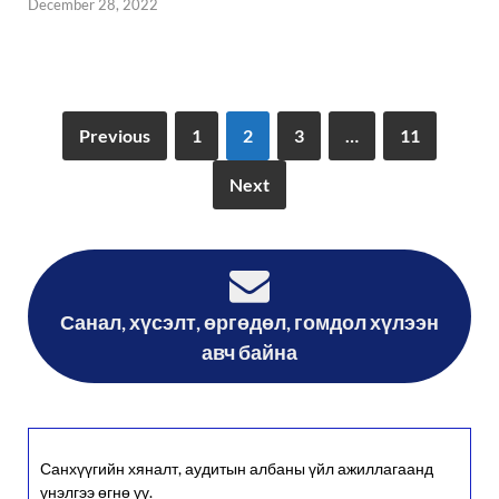
December 28, 2022
Previous
1
2
3
…
11
Next
Санал, хүсэлт, өргөдөл, гомдол хүлээн
авч байна
Санхүүгийн хяналт, аудитын албаны үйл ажиллагаанд
үнэлгээ өгнө үү.