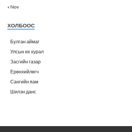
« Nov
ХОЛБООС
Булган аймаг
Улсын их хурал
Засгийн газар
Ерөнхийлөгч
Сангийн яам
Шилэн данс