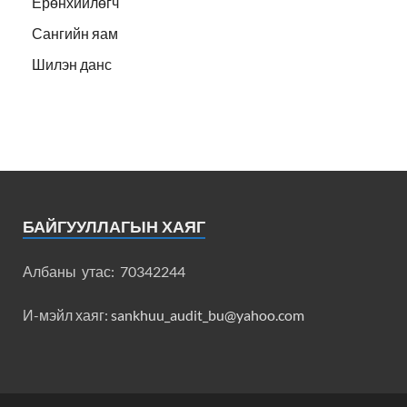
Ерөнхийлөгч
Сангийн яам
Шилэн данс
БАЙГУУЛЛАГЫН ХАЯГ
Албаны утас: 70342244
И-мэйл хаяг:
sankhuu_audit_bu@yahoo.com