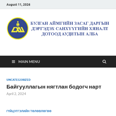
August 11, 2026
Булган аймгийн засаг
даргын дэргэдэх
MAIN MENU
санхүүгийн хяналт
UNCATEGORIZED
дотоод аудитын алба
Байгууллагын нягтлан бодогч нарт
April 2, 2024
ГҮЙЦЭТГЭЛИЙН ТӨЛӨВЛӨГӨӨ