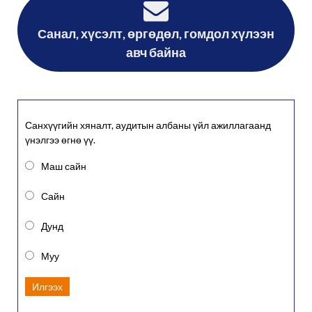
Санал, хүсэлт, өргөдөл, гомдол хүлээн
авч байна
Санхүүгийн хяналт, аудитын албаны үйл ажиллагаанд
үнэлгээ өгнө үү.
Маш сайн
Сайн
Дунд
Муу
Илгээх