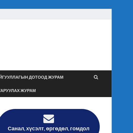
засаг даргын
гийн хяналт дотоод
ЙГУУЛЛАГЫН ДОТООД ЖУРАМ
ГАРУУЛАХ ЖУРАМ
Санал, хүсэлт, өргөдөл, гомдол