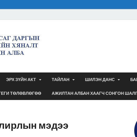
Булган аймгийн 
дэргэдэх санхүү
аудитын алба
ЭРХ ЗҮЙН АКТ
ТАЙЛАН
ШИЛЭН ДАНС
БА
ТЕГИ ТӨЛӨВЛӨГӨӨ
АЖИЛТАН АЛБАН ХААГЧ СОНГОН ШАЛ
улирлын мэдээ