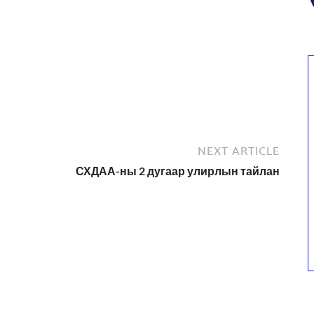
NEXT ARTICLE
СХДАА-ны 2 дугаар улирлын тайлан