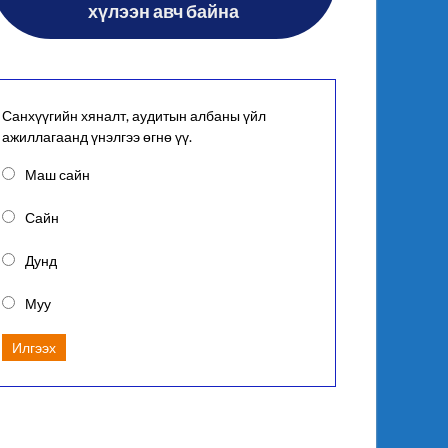
хүлээн авч байна
Санхүүгийн хяналт, аудитын албаны үйл
ажиллагаанд үнэлгээ өгнө үү.
Маш сайн
Сайн
Дунд
Муу
Илгээх