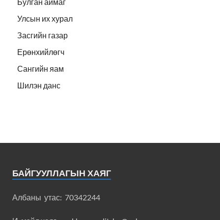
Булган аймаг
Улсын их хурал
Засгийн газар
Ерөнхийлөгч
Сангийн яам
Шилэн данс
БАЙГУУЛЛАГЫН ХАЯГ
Албаны утас: 70342244