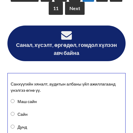
11
Next
Санал, хүсэлт, өргөдөл, гомдол хүлээн
авч байна
Санхүүгийн хяналт, аудитын албаны үйл ажиллагаанд
үнэлгээ өгнө үү.
Маш сайн
Сайн
Дунд