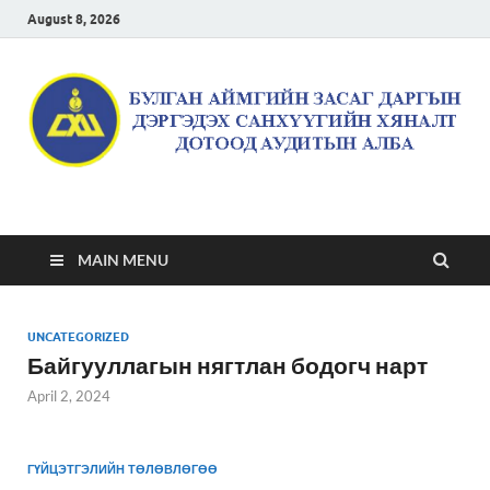
August 8, 2026
Булган аймгийн засаг
даргын дэргэдэх
MAIN MENU
санхүүгийн хяналт
UNCATEGORIZED
дотоод аудитын алба
Байгууллагын нягтлан бодогч нарт
April 2, 2024
ГҮЙЦЭТГЭЛИЙН ТӨЛӨВЛӨГӨӨ