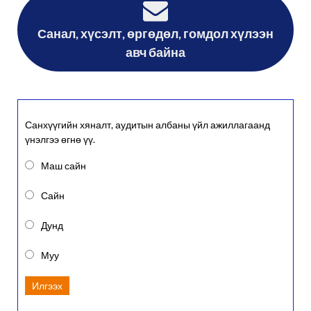
Санал, хүсэлт, өргөдөл, гомдол хүлээн
авч байна
Санхүүгийн хяналт, аудитын албаны үйл ажиллагаанд
үнэлгээ өгнө үү.
Маш сайн
Сайн
Дунд
Муу
Илгээх