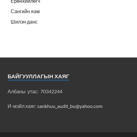
Ерөнхийлөгч
Сангийн яам
Шилэн данс
БАЙГУУЛЛАГЫН ХАЯГ
Албаны утас: 70342244
И-мэйл хаяг:
sankhuu_audit_bu@yahoo.com